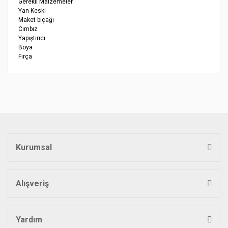
Gerekli Malzemeler
Yan Keski
Maket bıçağı
Cımbız
Yapıştırıcı
Boya
Fırça
Bu ürünün fiyat bilgisi, resim, ürün açıklamalarında ve diğer
konularda yetersiz gördüğünüz noktaları öneri formunu
Bu ürüne ilk yorumu siz yapın!
kullanarak tarafımıza iletebilirsiniz.
Görüş ve önerileriniz için teşekkür ederiz.
Yorum Yaz
Ürün resmi kalitesiz, bozuk veya görüntülenemiyor.
Ürün açıklamasında eksik bilgiler bulunuyor.
Kurumsal
Ürün bilgilerinde hatalar bulunuyor.
Ürün fiyatı diğer sitelerden daha pahalı.
Bu ürüne benzer farklı alternatifler olmalı.
Alışveriş
Yardım