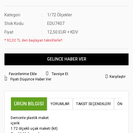
Kategori
1/72 Ölçekler
Stok Kodu
EDU7407
Fiyat
12,50 EUR + KDV
* 92,02 TL den başlayan taksitlerle!!
GELİNCE HABER VER
Tavsiye Et
Karşılaştır
Fiyatı Düşünce Haber Ver
ÜRÜN BILGISI
YORUMLAR
TAKSIT SEÇENEKLERI
ÖNERILER
Demonte plastik maket.
içerik
1:72 ölçekli uçak maketi (kit)