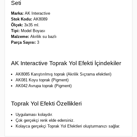
Seti
Marka:
AK Interactive
Stok Kodu:
AK8089
Ölçek:
3x35 ml.
Tipi:
Model Boyası
Malzeme:
Akrilik su bazlı
Parça Sayısı:
3
AK Interactive Toprak Yol Efekti İçindekiler
AK8085 Karıştırılmış toprak (Akrilik Sıçrama efektleri)
AK081 Koyu toprak (Pigment)
AK042 Avrupa toprak (Pigment)
Toprak Yol Efekti Özellikleri
Uygulaması kolaydır.
Çok gerçekçi renk elde edersiniz.
Kolayca gerçekçi Toprak Yol Efektleri oluşturmanızı sağlar.
Bu ürünün fiyat bilgisi, resim, ürün açıklamalarında ve diğer