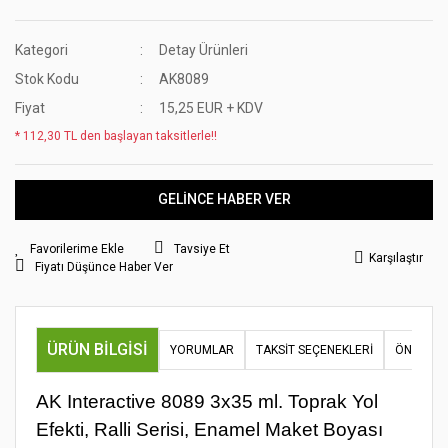
Kategori
Detay Ürünleri
Stok Kodu
AK8089
Fiyat
15,25 EUR + KDV
* 112,30 TL den başlayan taksitlerle!!
GELİNCE HABER VER
Tavsiye Et
Karşılaştır
Fiyatı Düşünce Haber Ver
ÜRÜN BILGISI
YORUMLAR
TAKSIT SEÇENEKLERI
ÖNERILER
AK Interactive 8089 3x35 ml. Toprak Yol
Efekti, Ralli Serisi, Enamel Maket Boyası