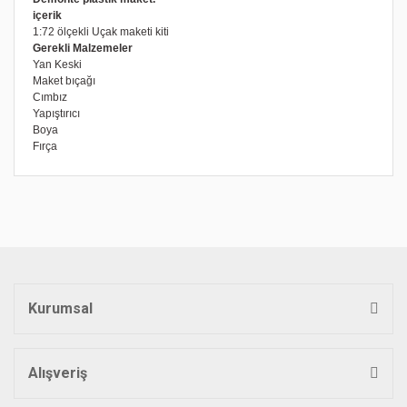
içerik
1:72 ölçekli Uçak maketi kiti
Gerekli Malzemeler
Yan Keski
Maket bıçağı
Cımbız
Yapıştırıcı
Boya
Fırça
Bu ürünün fiyat bilgisi, resim, ürün açıklamalarında ve diğer
konularda yetersiz gördüğünüz noktaları öneri formunu
Bu ürüne ilk yorumu siz yapın!
kullanarak tarafımıza iletebilirsiniz.
Görüş ve önerileriniz için teşekkür ederiz.
Yorum Yaz
Ürün resmi kalitesiz, bozuk veya görüntülenemiyor.
Ürün açıklamasında eksik bilgiler bulunuyor.
Kurumsal
Ürün bilgilerinde hatalar bulunuyor.
Ürün fiyatı diğer sitelerden daha pahalı.
Bu ürüne benzer farklı alternatifler olmalı.
Alışveriş