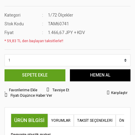
Kategori
1/72 Ölçekler
Stok Kodu
TAM60741
Fiyat
1.466,67 JPY + KDV
* 59,83 TL den başlayan taksitlerle!!
SEPETE EKLE
HEMEN AL
Tavsiye Et
Karşılaştır
Fiyatı Düşünce Haber Ver
ÜRÜN BILGISI
YORUMLAR
TAKSIT SEÇENEKLERI
ÖNERILER
Demonte plastik maket.