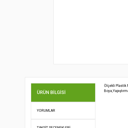
Ölçekli Plastik
Boya,Yapıştırma
ÜRÜN BILGISI
Bu ürünün fi
iletebilirsini
Görüş ve öne
YORUMLAR
Ürün re
TAKSIT SEÇENEKLERI