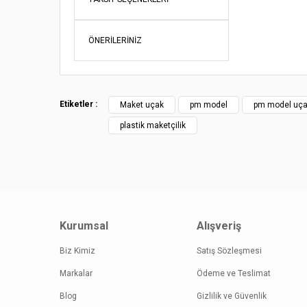
Ürün açı
Ürün bil
ÖNERILERINIZ
Ürün fiy
Bu ürüne
Etiketler :
Maket uçak
pm model
pm model uç
plastik maketçilik
Kurumsal
Alışveriş
Biz Kimiz
Satış Sözleşmesi
Markalar
Ödeme ve Teslimat
Blog
Gizlilik ve Güvenlik