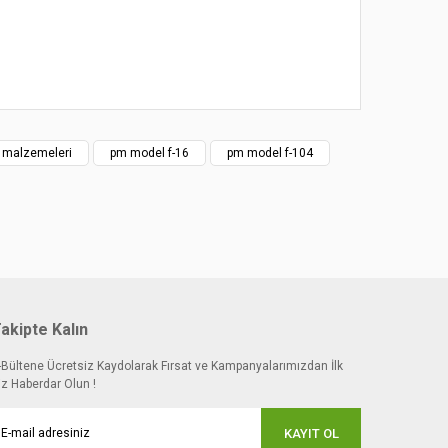
t malzemeleri
pm model f-16
pm model f-104
akipte Kalın
-Bültene Ücretsiz Kaydolarak Fırsat ve Kampanyalarımızdan İlk
iz Haberdar Olun !
KAYIT OL