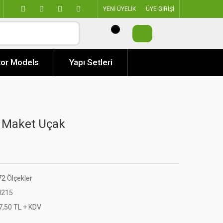
YENİ ÜYELİK
ÜYE GİRİŞİ
or Models
Yapı Setleri
 Maket Uçak
72 Ölçekler
215
7,50 TL + KDV