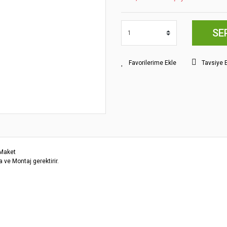
SE
Tavsiye 
 Maket
 ve Montaj gerektirir.
yat bilgisi, resim, ürün açıklamalarında ve diğer konularda yetersiz gördüğünüz
z.
Bu ürüne ilk yorumu siz yapın!
rileriniz için teşekkür ederiz.
smi kalitesiz, bozuk veya görüntülenemiyor.
Yorum Yaz