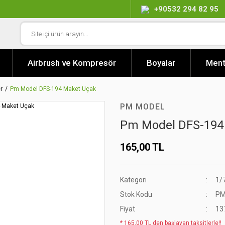
+90532 294 82 95
Airbrush ve Kompresör
Boyalar
Ment
r
Pm Model DFS-194 Maket Uçak
PM MODEL
Pm Model DFS-194
165,00 TL
Kategori
1/
Stok Kodu
PM
Fiyat
13
* 165,00 TL den başlayan taksitlerle!!