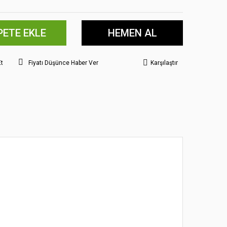
PETE EKLE
HEMEN AL
Et
Fiyatı Düşünce Haber Ver
Karşılaştır
 noktaları öneri formunu kullanarak tarafımıza