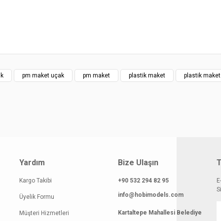
klamasında eksik bilgiler bulunuyor.
gilerinde hatalar bulunuyor.
atı diğer sitelerden daha pahalı.
 benzer farklı alternatifler olmalı.
ak
pm maket uçak
pm maket
plastik maket
plastik make
Gönder
Yardım
Bize Ulaşın
T
Kargo Takibi
+90 532 294 82 95
E
S
info@hobimodels.com
Üyelik Formu
Kartaltepe Mahallesi Belediye
Müşteri Hizmetleri