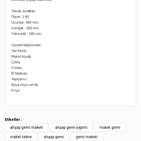
Teknik özellikler
Ölçek: 1:80
Uzunluk: 660 mm.
Genişlik : 260 mm.
Yükseklik : 580 mm.
Gerekli Malzemeler
Yan Keski
Maket bıçağı
Çekiç
Cımbız
El Matkabı
Yapıştırıcı
Boya veya vernik
Fırça
Bu ürünün fiyat bilgisi, resim, ürün açıklamalarında ve diğer
konularda yetersiz gördüğünüz noktaları öneri formunu
Bu ürüne ilk yorumu siz yapın!
kullanarak tarafımıza iletebilirsiniz.
Etiketler :
Görüş ve önerileriniz için teşekkür ederiz.
ahşap gemi maketi
ahşap gemi yapımı
maket gemi
Yorum Yaz
Ürün resmi kalitesiz, bozuk veya görüntülenemiyor.
maket tekne
ahşap gemi
gemi maketi