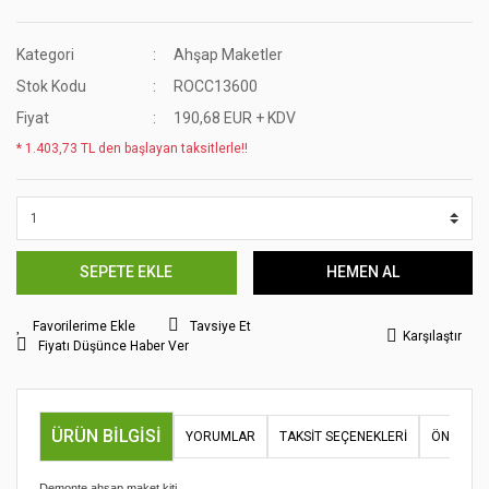
Kategori
Ahşap Maketler
Stok Kodu
ROCC13600
Fiyat
190,68 EUR + KDV
* 1.403,73 TL den başlayan taksitlerle!!
SEPETE EKLE
HEMEN AL
Tavsiye Et
Karşılaştır
Fiyatı Düşünce Haber Ver
ÜRÜN BILGISI
YORUMLAR
TAKSIT SEÇENEKLERI
ÖNERILER
Demonte ahşap maket kiti.