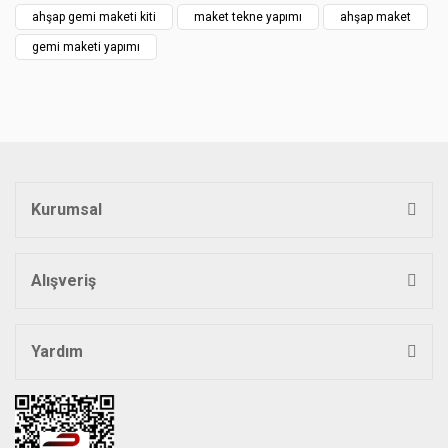
Ürün açıklamasında eksik bilgiler bulunuyor.
ahşap gemi maketi kiti
maket tekne yapımı
ahşap maket
Ürün bilgilerinde hatalar bulunuyor.
gemi maketi yapımı
Ürün fiyatı diğer sitelerden daha pahalı.
Bu ürüne benzer farklı alternatifler olmalı.
Kurumsal
Gönder
Alışveriş
Yardım