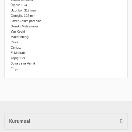
Ölçek: 1:24
Uzunluk: 317 mm
Genişlik: 102 mm
Lazer kesim parçalar
Gerekli Malzemeler
Yan Keski
Maket bıçağı
Çekiç
Cımbız
El Matkabı
Yapıştırıcı
Boya veya Vernik
Fırça
Bu ürünün fiyat bilgisi, resim, ürün açıklamalarında ve diğer
konularda yetersiz gördüğünüz noktaları öneri formunu
Bu ürüne ilk yorumu siz yapın!
kullanarak tarafımıza iletebilirsiniz.
Görüş ve önerileriniz için teşekkür ederiz.
Yorum Yaz
Ürün resmi kalitesiz, bozuk veya görüntülenemiyor.
Ürün açıklamasında eksik bilgiler bulunuyor.
Kurumsal
Ürün bilgilerinde hatalar bulunuyor.
Ürün fiyatı diğer sitelerden daha pahalı.