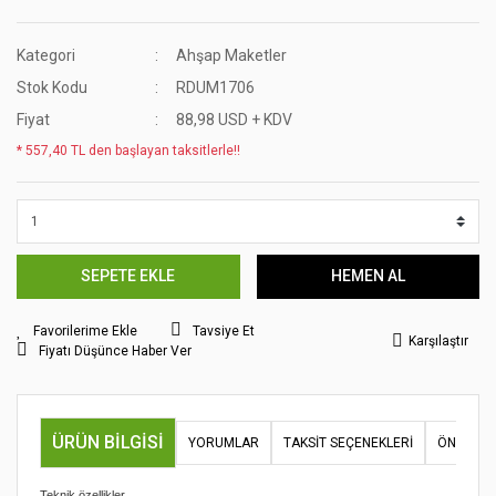
Kategori
Ahşap Maketler
Stok Kodu
RDUM1706
Fiyat
88,98 USD + KDV
* 557,40 TL den başlayan taksitlerle!!
SEPETE EKLE
HEMEN AL
Tavsiye Et
Karşılaştır
Fiyatı Düşünce Haber Ver
ÜRÜN BILGISI
YORUMLAR
TAKSIT SEÇENEKLERI
ÖNERILER
Teknik özellikler