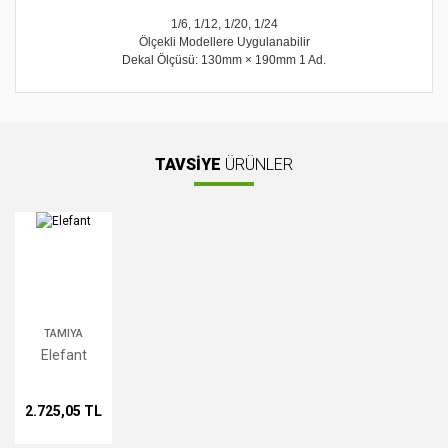
1/6, 1/12, 1/20, 1/24
Ölçekli Modellere Uygulanabilir
Dekal Ölçüsü: 130mm × 190mm 1 Ad.
Bu ürünün fiyat bilgisi, resim, ürün açıklamalarında ve diğer
konularda yetersiz gördüğünüz noktaları öneri formunu
Bu ürüne ilk yorumu siz yapın!
kullanarak tarafımıza iletebilirsiniz.
Görüş ve önerileriniz için teşekkür ederiz.
TAVSİYE
ÜRÜNLER
Yorum Yaz
Ürün resmi kalitesiz, bozuk veya görüntülenemiyor.
Ürün açıklamasında eksik bilgiler bulunuyor.
Ürün bilgilerinde hatalar bulunuyor.
Ürün fiyatı diğer sitelerden daha pahalı.
Bu ürüne benzer farklı alternatifler olmalı.
TAMIYA
Elefant
2.725,05 TL
Gönder