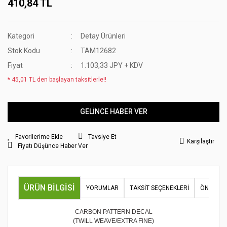
410,84 TL
Kategori
Detay Ürünleri
Stok Kodu
TAM12682
Fiyat
1.103,33 JPY + KDV
* 45,01 TL den başlayan taksitlerle!!
GELİNCE HABER VER
Tavsiye Et
Karşılaştır
Fiyatı Düşünce Haber Ver
ÜRÜN BILGISI
YORUMLAR
TAKSIT SEÇENEKLERI
ÖNERILER
CARBON PATTERN DECAL
(TWILL WEAVE/EXTRA FINE)