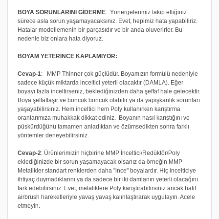
BOYA SORUNLARINI GİDERME
: Yönergelerimiz takip ettiğiniz
sürece asla sorun yaşamayacaksınız. Evet, hepimiz hata yapabiliriz.
Hatalar modellemenin bir parçasıdır ve bir anda oluverirler. Bu
nedenle biz onlara hata diyoruz.
BOYAM YETERİNCE KAPLAMIYOR:
Cevap-1
: MMP Thinner çok güçlüdür. Boyamızın formülü nedeniyle
sadece küçük miktarda inceltici yeterli olacaktır (DAMLA). Eğer
boyayı fazla inceltirseniz, beklediğinizden daha şeffaf hale gelecektir.
Boya şeffaflaşır ve boncuk boncuk olabilir ya da yapışkanlık sorunları
yaşayabilirsiniz. Hem inceltici hem Poly kullanırken karıştırma
oranlarımıza muhakkak dikkat ediniz. Boyanın nasıl karıştığını ve
püskürdüğünü tamamen anladıktan ve özümsedikten sonra farklı
yöntemler deneyebilirsiniz.
Cevap-2
: Ürünlerimizin hiçbirine MMP İnceltici/Redüktör/Poly
eklediğinizde bir sorun yaşamayacak olsanız da örneğin MMP
Metalikler standart renklerden daha "ince" boyalardır. Hiç incelticiye
ihtiyaç duymadıklarını ya da sadece bir iki damlanın yeterli olacağını
fark edebilirsiniz. Evet, metaliklere Poly karıştırabilirsiniz ancak hafif
airbrush hareketleriyle yavaş yavaş kalınlaştırarak uygulayın. Acele
etmeyin.