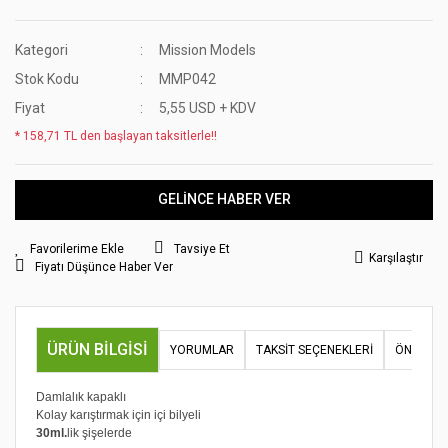
Kategori
Mission Models
Stok Kodu
MMP042
Fiyat
5,55 USD + KDV
* 158,71 TL den başlayan taksitlerle!!
GELİNCE HABER VER
Tavsiye Et
Karşılaştır
Fiyatı Düşünce Haber Ver
ÜRÜN BILGISI
YORUMLAR
TAKSIT SEÇENEKLERI
ÖNERILER
Damlalık kapaklı
Kolay karıştırmak için içi bilyeli
30ml.
lik şişelerde