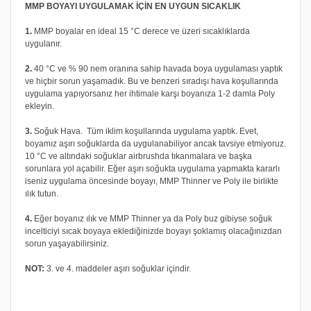
MMP BOYAYI UYGULAMAK İÇİN EN UYGUN SICAKLIK
1.
MMP boyalar en ideal 15 °C derece ve üzeri sıcaklıklarda
uygulanır.
2.
40 °C ve % 90 nem oranına sahip havada boya uygulaması yaptık
ve hiçbir sorun yaşamadık. Bu ve benzeri sıradışı hava koşullarında
uygulama yapıyorsanız her ihtimale karşı boyanıza 1-2 damla Poly
ekleyin.
3.
Soğuk Hava. Tüm iklim koşullarında uygulama yaptık. Evet,
boyamız aşırı soğuklarda da uygulanabiliyor ancak tavsiye etmiyoruz.
10 °C ve altındaki soğuklar airbrushda tıkanmalara ve başka
sorunlara yol açabilir. Eğer aşırı soğukta uygulama yapmakta kararlı
iseniz uygulama öncesinde boyayı, MMP Thinner ve Poly ile birlikte
ılık tutun.
4.
Eğer boyanız ılık ve MMP Thinner ya da Poly buz gibiyse soğuk
incelticiyi sıcak boyaya eklediğinizde boyayı şoklamış olacağınızdan
sorun yaşayabilirsiniz.
NOT:
3. ve 4. maddeler aşırı soğuklar içindir.