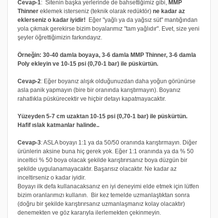
Cevap-1
: Sitenin başka yerlerinde de bahsettiğimiz gibi,
MMP
Thinner
eklemek isterseniz (teknik olarak redüktör)
ne kadar az
eklerseniz o kadar iyidir!
Eğer "yağlı ya da yağsız süt" mantığından
yola çıkmak gerekirse bizim boyalarımız "tam yağlıdır". Evet, size yeni
şeyler öğrettiğimizin farkındayız.
Örneğin: 30-40 damla boyaya, 3-6 damla MMP Thinner, 3-6 damla
Poly ekleyin ve 10-15 psi (0,70-1 bar) ile püskürtün.
Cevap-2
: Eğer boyanız alışık olduğunuzdan daha yoğun görünürse
asla panik yapmayın (bire bir oranında karıştırmayın). Boyanız
rahatlıkla püskürecektir ve hiçbir detayı kapatmayacaktır.
Yüzeyden 5-7 cm uzaktan 10-15 psi (0,70-1 bar) ile püskürtün.
Hafif ıslak katmanlar halinde..
Cevap-3
: ASLA boyayı 1:1 ya da 50/50 oranında karıştırmayın. Diğer
ürünlerin aksine buna hiç gerek yok. Eğer 1:1 oranında ya da % 50
inceltici % 50 boya olacak şekilde karıştırırsanız boya düzgün bir
şekilde uygulanamayacaktır. Başarısız olacaktır. Ne kadar az
inceltirseniz o kadar iyidir.
Boyayı ilk defa kullanacaksanız en iyi deneyimi elde etmek için lütfen
bizim oranlarımızı kullanın. Bir kez temelde uzmanlaştıktan sonra
(doğru bir şekilde karıştırırsanız uzmanlaşmanız kolay olacaktır)
denemekten ve göz kararıyla ilerlemekten çekinmeyin.