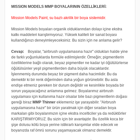
MISSION MODELS MMP BOYALARININ ÖZELLİKLERİ:
Mission Models Paint, su bazlı akrilik bir boya sistemidir.
Mission Models boyaları organik olduklarından dolayı içine ekstra
katkı maddeleri karıştırmıyoruz. Yüksek kaliteli bir sanat boyası
kullandığınızı deneyimleyeceksiniz. Bu sizin için ne anlama gelir?
Cevap:
Boyalar, "airbrush uygulamasına hazır" oldukları halde yine
de farklı yoğunluklarda formüle edilmişlerdir. Örneğin; pigmentlerin
özelliklerine bağlı olarak, beyaz pigmentler ne kadar iyi öğütülürlerse
öğütülsünler yeşil pigmentlerden daha büyük olacaklardır.
İşlenmemiş durumda beyaz bir pigment daha hacimlidir. Bu da
demektir ki bir renk diğerinden daha yoğun görünebilir. Bu asla
endişe etmeniz gereken bir durum değildir ve kesinlikle boyada bir
sorun yaşayacağınız anlamına gelmez. Boyalarımız airbrush
uygulaması için kullanıma hazır olsalar bile bazı pigmentlerin doğası
gereği biraz
MMP Thinner
eklemeniz işe yarayabilir. "Airbrush
uygulamasına hazır" bir ürün yaratmak için diğer sıradan boya
markaları gibi boyalarımızın içine ekstra incelticiler ya da redüktörler
KARIŞTIRMIYORUZ. Bu sizin için bir avantajdır. Bu özellik koca bir
şişe dolusu kötü boya yerine istikrarlı karışımlar elde edecek ve
boyanızda raf ömrü sorunu yaşamayacak olmanız demektir.