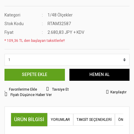
Kategori
1/48 Ölçekler
Stok Kodu
RTAM32587
Fiyat
2.680,83 JPY + KDV
* 109,36 TL den başlayan taksitlerle!!
SEPETE EKLE
HEMEN AL
Tavsiye Et
Karşılaştır
Fiyatı Düşünce Haber Ver
ÜRÜN BILGISI
YORUMLAR
TAKSIT SEÇENEKLERI
ÖNERILER