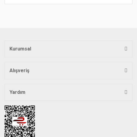
Bu ürünün fiyat bilgisi, resim, ürün açıklamalarında ve diğer
konularda yetersiz gördüğünüz noktaları öneri formunu
Bu ürüne ilk yorumu siz yapın!
kullanarak tarafımıza iletebilirsiniz.
Görüş ve önerileriniz için teşekkür ederiz.
Yorum Yaz
Ürün resmi kalitesiz, bozuk veya görüntülenemiyor.
Ürün açıklamasında eksik bilgiler bulunuyor.
Kurumsal
Ürün bilgilerinde hatalar bulunuyor.
Ürün fiyatı diğer sitelerden daha pahalı.
Bu ürüne benzer farklı alternatifler olmalı.
Alışveriş
Yardım
Gönder