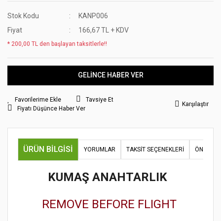
Stok Kodu
KANP006
Fiyat
166,67 TL + KDV
* 200,00 TL den başlayan taksitlerle!!
GELİNCE HABER VER
Tavsiye Et
Karşılaştır
Fiyatı Düşünce Haber Ver
ÜRÜN BILGISI
YORUMLAR
TAKSIT SEÇENEKLERI
ÖNERILER
KUMAŞ ANAHTARLIK
REMOVE BEFORE FLIGHT