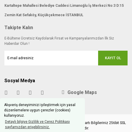
Kartaltepe Mahallesi Belediye Caddesi Limanoğlu İş Merkezi No:3 D:15
Zemin Kat Sefaköy, Küçükçekmece İSTANBUL
Takipte Kalın
E-Bültene Ücretsiz Kaydolarak Fırsat ve Kampanyalarımızdan İlk Siz
Haberdar Olun !
KAYIT OL
Sosyal Medya
Google Maps
Alışveriş deneyiminizi iyileştirmek için yasal
düzenlemelere uygun çerezler (cookies)
kullanıyoruz.
Detaylı bilgiye Gizlilik ve Çerez Politikası
Copyright © 2020 hobimodels.com | Tüm Kredi Kartı Bilgileriniz 256bit SSL
sayfamızdan erişebilirsiniz.
Sertifikası ile korunmaktadır.