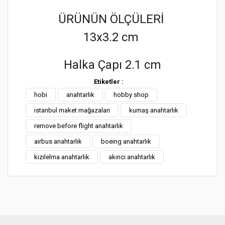
ÜRÜNÜN ÖLÇÜLERİ
13x3.2 cm
Halka Çapı 2.1 cm
Bu ürünün fiyat bilgisi, resim, ürün açıklamalarında ve diğer
Etiketler :
konularda yetersiz gördüğünüz noktaları öneri formunu
hobi
anahtarlık
Bu ürüne ilk yorumu siz yapın!
hobby shop
kullanarak tarafımıza iletebilirsiniz.
Görüş ve önerileriniz için teşekkür ederiz.
istanbul maket mağazaları
kumaş anahtarlık
Yorum Yaz
remove before flight anahtarlık
Ürün resmi kalitesiz, bozuk veya görüntülenemiyor.
airbus anahtarlık
boeing anahtarlık
Ürün açıklamasında eksik bilgiler bulunuyor.
kızılelma anahtarlık
akıncı anahtarlık
Ürün bilgilerinde hatalar bulunuyor.
Ürün fiyatı diğer sitelerden daha pahalı.
Bu ürüne benzer farklı alternatifler olmalı.