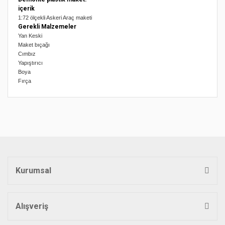
içerik
1:72 ölçekli Askeri Araç maketi
Gerekli Malzemeler
Yan Keski
Maket bıçağı
Cımbız
Yapıştırıcı
Boya
Fırça
Bu ürünün fiyat bilgisi, resim, ürün açıklamalarında ve diğer
konularda yetersiz gördüğünüz noktaları öneri formunu
Bu ürüne ilk yorumu siz yapın!
kullanarak tarafımıza iletebilirsiniz.
Görüş ve önerileriniz için teşekkür ederiz.
Yorum Yaz
Ürün resmi kalitesiz, bozuk veya görüntülenemiyor.
Ürün açıklamasında eksik bilgiler bulunuyor.
Kurumsal
Ürün bilgilerinde hatalar bulunuyor.
Ürün fiyatı diğer sitelerden daha pahalı.
Bu ürüne benzer farklı alternatifler olmalı.
Alışveriş