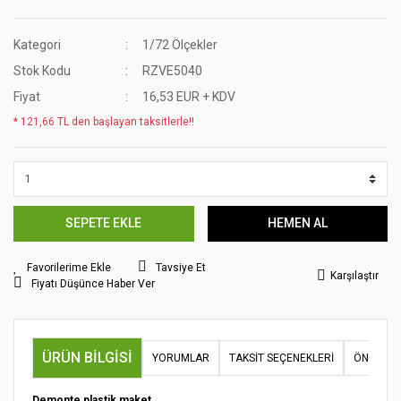
Kategori
1/72 Ölçekler
Stok Kodu
RZVE5040
Fiyat
16,53 EUR + KDV
* 121,66 TL den başlayan taksitlerle!!
SEPETE EKLE
HEMEN AL
Tavsiye Et
Karşılaştır
Fiyatı Düşünce Haber Ver
ÜRÜN BILGISI
YORUMLAR
TAKSIT SEÇENEKLERI
ÖNERILER
Demonte plastik maket.