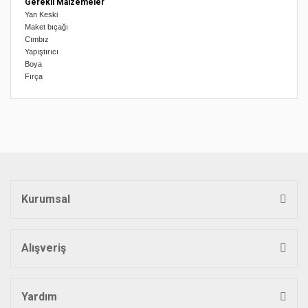
Gerekli Malzemeler
Yan Keski
Maket bıçağı
Cımbız
Yapıştırıcı
Boya
Fırça
Bu ürünün fiyat bilgisi, resim, ürün açıklamalarında ve diğer
konularda yetersiz gördüğünüz noktaları öneri formunu
Bu ürüne ilk yorumu siz yapın!
kullanarak tarafımıza iletebilirsiniz.
Görüş ve önerileriniz için teşekkür ederiz.
Yorum Yaz
Ürün resmi kalitesiz, bozuk veya görüntülenemiyor.
Ürün açıklamasında eksik bilgiler bulunuyor.
Kurumsal
Ürün bilgilerinde hatalar bulunuyor.
Ürün fiyatı diğer sitelerden daha pahalı.
Bu ürüne benzer farklı alternatifler olmalı.
Alışveriş
Yardım