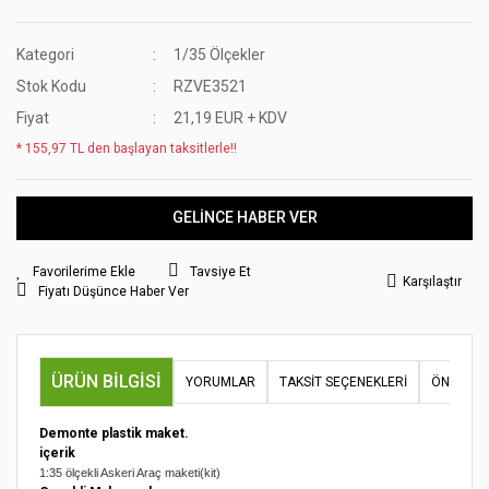
Kategori
1/35 Ölçekler
Stok Kodu
RZVE3521
Fiyat
21,19 EUR + KDV
* 155,97 TL den başlayan taksitlerle!!
GELİNCE HABER VER
Tavsiye Et
Karşılaştır
Fiyatı Düşünce Haber Ver
ÜRÜN BILGISI
YORUMLAR
TAKSIT SEÇENEKLERI
ÖNERILER
Demonte plastik maket.
içerik
1:35 ölçekli Askeri Araç maketi(kit)