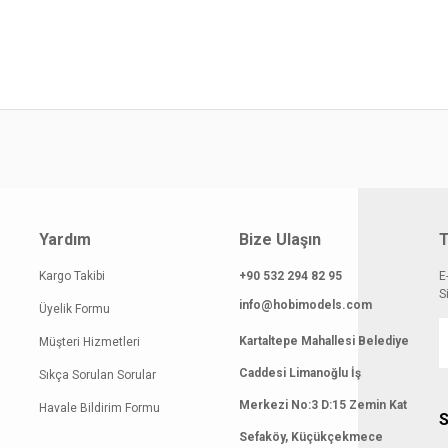
klamasında eksik bilgiler bulunuyor.
gilerinde hatalar bulunuyor.
atı diğer sitelerden daha pahalı.
 benzer farklı alternatifler olmalı.
Yardım
Bize Ulaşın
T
Gönder
Kargo Takibi
+90 532 294 82 95
E
S
info@hobimodels.com
Üyelik Formu
Kartaltepe Mahallesi Belediye
Müşteri Hizmetleri
Caddesi Limanoğlu İş
Sıkça Sorulan Sorular
Merkezi No:3 D:15 Zemin Kat
Havale Bildirim Formu
S
Sefaköy, Küçükçekmece