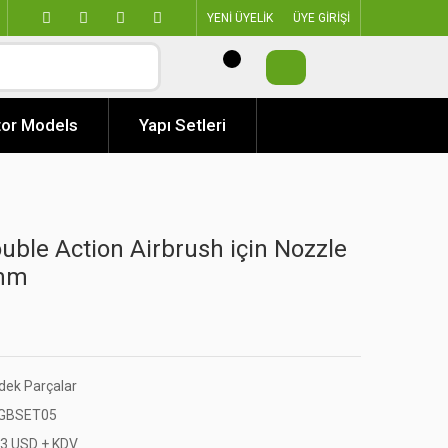
YENİ ÜYELİK
ÜYE GİRİŞİ
or Models
Yapı Setleri
uble Action Airbrush için Nozzle
0mm
dek Parçalar
GBSET05
83 USD + KDV