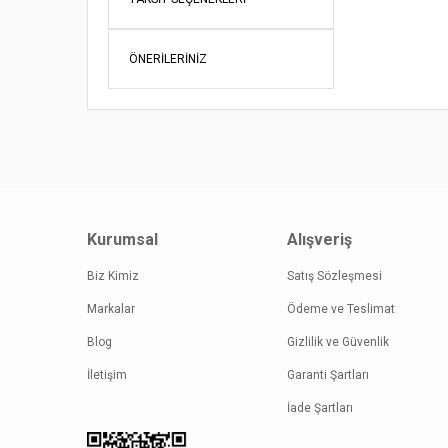
Ürün açı
Ürün bil
ÖNERILERINIZ
Ürün fiy
Bu ürüne
Kurumsal
Alışveriş
Biz Kimiz
Satış Sözleşmesi
Markalar
Ödeme ve Teslimat
Blog
Gizlilik ve Güvenlik
İletişim
Garanti Şartları
İade Şartları