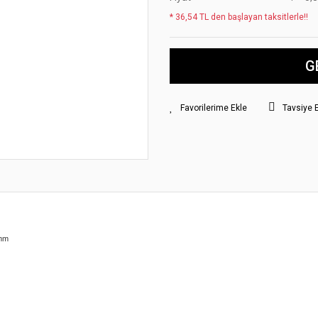
* 36,54 TL den başlayan taksitlerle!!
G
Tavsiye 
mm
yat bilgisi, resim, ürün açıklamalarında ve diğer konularda yetersiz gördüğünüz
z.
Bu ürüne ilk yorumu siz yapın!
rileriniz için teşekkür ederiz.
smi kalitesiz, bozuk veya görüntülenemiyor.
Yorum Yaz