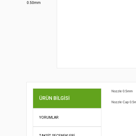
Nozzle 0.5mm
ÜRÜN BILGISI
Nozzle Cap 0.5
Bu ürünün fi
iletebilirsini
YORUMLAR
Görüş ve öne
Ürün re
TAKSIT SEÇENEKLERI