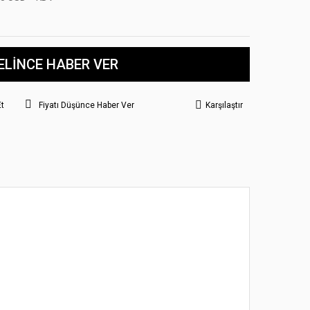
ELİNCE HABER VER
Et
Fiyatı Düşünce Haber Ver
Karşılaştır
 noktaları öneri formunu kullanarak tarafımıza