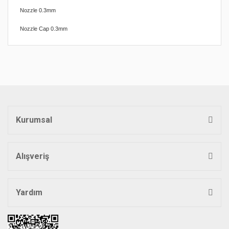
Nozzle 0.3mm
Nozzle Cap 0.3mm
Bu ürünün fiyat bilgisi, resim, ürün açıklamalarında ve diğer
konularda yetersiz gördüğünüz noktaları öneri formunu
Bu ürüne ilk yorumu siz yapın!
kullanarak tarafımıza iletebilirsiniz.
Görüş ve önerileriniz için teşekkür ederiz.
Yorum Yaz
Ürün resmi kalitesiz, bozuk veya görüntülenemiyor.
Ürün açıklamasında eksik bilgiler bulunuyor.
Kurumsal
Ürün bilgilerinde hatalar bulunuyor.
Ürün fiyatı diğer sitelerden daha pahalı.
Bu ürüne benzer farklı alternatifler olmalı.
Alışveriş
Yardım
Gönder