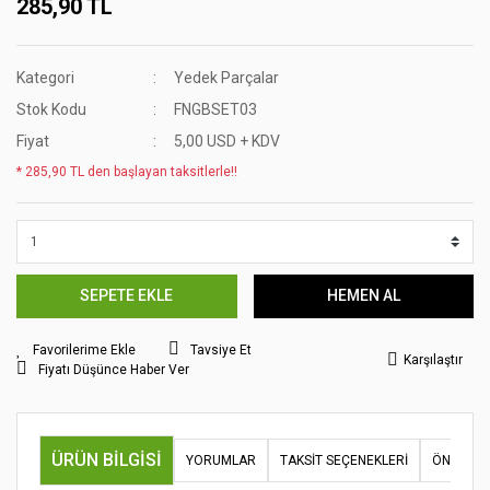
285,90 TL
Kategori
Yedek Parçalar
Stok Kodu
FNGBSET03
Fiyat
5,00 USD + KDV
* 285,90 TL den başlayan taksitlerle!!
SEPETE EKLE
HEMEN AL
Tavsiye Et
Karşılaştır
Fiyatı Düşünce Haber Ver
ÜRÜN BILGISI
YORUMLAR
TAKSIT SEÇENEKLERI
ÖNERILER