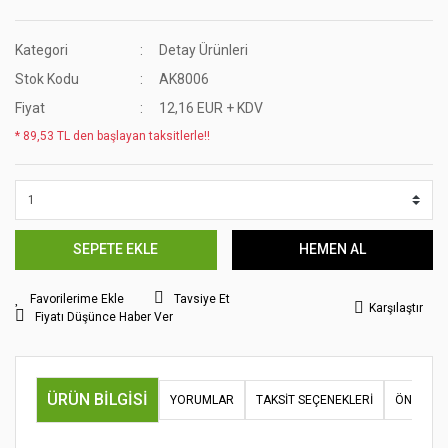
Kategori
Detay Ürünleri
Stok Kodu
AK8006
Fiyat
12,16 EUR + KDV
* 89,53 TL den başlayan taksitlerle!!
SEPETE EKLE
HEMEN AL
Tavsiye Et
Karşılaştır
Fiyatı Düşünce Haber Ver
ÜRÜN BILGISI
YORUMLAR
TAKSIT SEÇENEKLERI
ÖNERILER