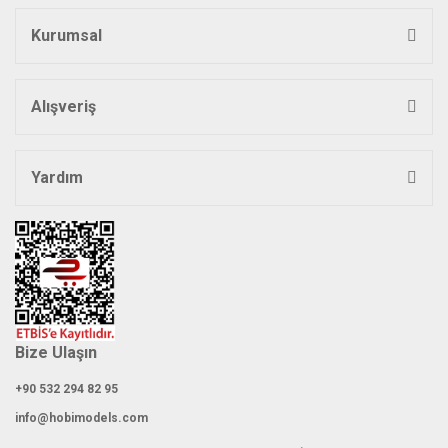
Ürün açıklamasında eksik bilgiler bulunuyor.
Kurumsal
Ürün bilgilerinde hatalar bulunuyor.
Ürün fiyatı diğer sitelerden daha pahalı.
Bu ürüne benzer farklı alternatifler olmalı.
Alışveriş
Yardım
Gönder
Bize Ulaşın
+90 532 294 82 95
info@hobimodels.com