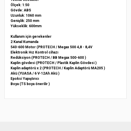
Ölçek: 1:50
Gövde: ABS
Uzunluk: 1060 mm
Genişlik: 250 mm
Yükseklik: 600mm
Kullanım için gerekenler
2 Kanal Kumanda
540-600 Motor (PROTECH / Megax 500 4,8 - 8,4V
Elektronik Hız Kontrol cihazı
Redüksiyon (PROTECH / BB Megax 500-600 )
Kaplin gövdesi (PROTECH / Plastik Kaplin Gövdesi )
Kaplin adaptörü x 2 (PROTECH / Kaplin Adaptörü MA205 )
Akü (YUASA / 6 V-12Ah Akü )
Epoksi Yapıştırıcı
Boya (TS boya önerilir )
Bu ürünün fiyat bilgisi, resim, ürün açıklamalarında ve diğer
konularda yetersiz gördüğünüz noktaları öneri formunu
Bu ürüne ilk yorumu siz yapın!
kullanarak tarafımıza iletebilirsiniz.
Görüş ve önerileriniz için teşekkür ederiz.
Yorum Yaz
Ürün resmi kalitesiz, bozuk veya görüntülenemiyor.