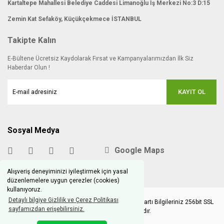
Kartaltepe Mahallesi Belediye Caddesi Limanoğlu İş Merkezi No:3 D:15
Zemin Kat Sefaköy, Küçükçekmece İSTANBUL
Takipte Kalın
E-Bültene Ücretsiz Kaydolarak Fırsat ve Kampanyalarımızdan İlk Siz
Haberdar Olun !
KAYIT OL
Sosyal Medya
Google Maps
Alışveriş deneyiminizi iyileştirmek için yasal
düzenlemelere uygun çerezler (cookies)
kullanıyoruz.
Detaylı bilgiye Gizlilik ve Çerez Politikası
Copyright © 2020 hobimodels.com | Tüm Kredi Kartı Bilgileriniz 256bit SSL
sayfamızdan erişebilirsiniz.
Sertifikası ile korunmaktadır.