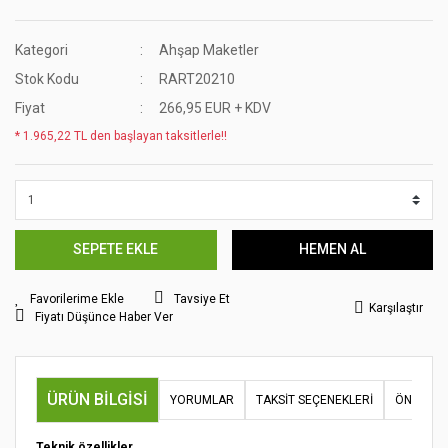
Kategori
Ahşap Maketler
Stok Kodu
RART20210
Fiyat
266,95 EUR + KDV
* 1.965,22 TL den başlayan taksitlerle!!
SEPETE EKLE
HEMEN AL
Tavsiye Et
Karşılaştır
Fiyatı Düşünce Haber Ver
ÜRÜN BILGISI
YORUMLAR
TAKSIT SEÇENEKLERI
ÖNERILER
Teknik özellikler