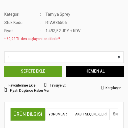
Kategori
Tamiya Sprey
Stok Kodu
RTAB86506
Fiyat
1.493,52 JPY + KDV
* 60,92 TL den başlayan taksitlerle!!
SEPETE EKLE
HEMEN AL
Tavsiye Et
Karşılaştır
Fiyatı Düşünce Haber Ver
ÜRÜN BILGISI
YORUMLAR
TAKSIT SEÇENEKLERI
ÖNERILER