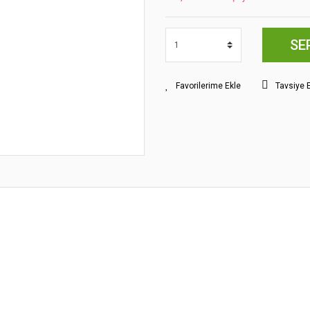
SE
Tavsiye 
yat bilgisi, resim, ürün açıklamalarında ve diğer konularda yetersiz gördüğünüz
z.
Bu ürüne ilk yorumu siz yapın!
rileriniz için teşekkür ederiz.
smi kalitesiz, bozuk veya görüntülenemiyor.
Yorum Yaz
klamasında eksik bilgiler bulunuyor.
gilerinde hatalar bulunuyor.