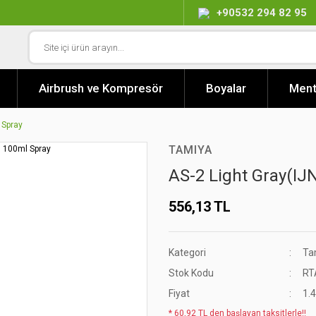
+90532 294 82 95
Airbrush ve Kompresör
Boyalar
Ment
 Spray
TAMIYA
AS-2 Light Gray(IJ
556,13 TL
Kategori
Ta
Stok Kodu
RT
Fiyat
1.
* 60,92 TL den başlayan taksitlerle!!