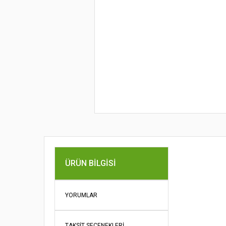
Bu ürünün fi
ÜRÜN BILGISI
iletebilirsini
Görüş ve öne
YORUMLAR
Ürün re
Ürün açı
TAKSIT SEÇENEKLERI
Ürün bil