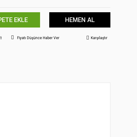
PETE EKLE
HEMEN AL
Et
Fiyatı Düşünce Haber Ver
Karşılaştır
 noktaları öneri formunu kullanarak tarafımıza