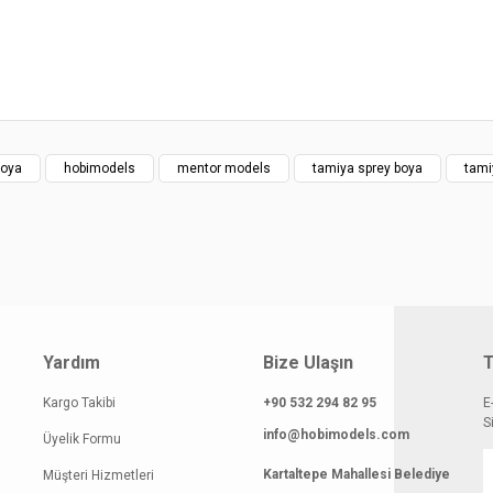
atı diğer sitelerden daha pahalı.
 benzer farklı alternatifler olmalı.
boya
hobimodels
mentor models
tamiya sprey boya
tami
Gönder
Yardım
Bize Ulaşın
T
Kargo Takibi
+90 532 294 82 95
E
S
info@hobimodels.com
Üyelik Formu
Kartaltepe Mahallesi Belediye
Müşteri Hizmetleri