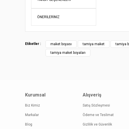
Ürün fiy
Bu ürüne
ÖNERILERINIZ
Etiketler :
maket boyası
tamiya maket
tamiya 
tamiya maket boyaları
Kurumsal
Alışveriş
Biz Kimiz
Satış Sözleşmesi
Markalar
Ödeme ve Teslimat
Blog
Gizlilik ve Güvenlik