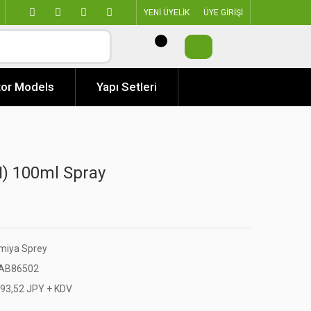
YENİ ÜYELİK
ÜYE GİRİŞİ
or Models
Yapı Setleri
N) 100ml Spray
miya Sprey
AB86502
493,52 JPY + KDV