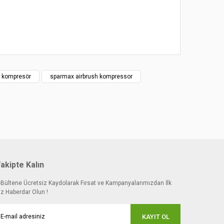
oktaları öneri formunu kullanarak tarafımıza iletebilirsiniz.
mu siz yapın!
Yaz
 kompresör
sparmax airbrush kompressor
r
akipte Kalın
-Bültene Ücretsiz Kaydolarak Fırsat ve Kampanyalarımızdan İlk
iz Haberdar Olun !
KAYIT OL