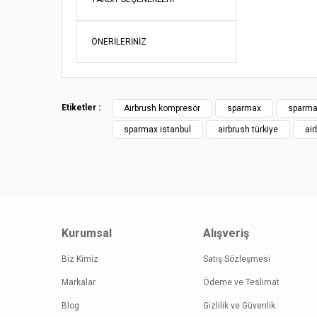
Bu ürünün fi
Görüş ve öne
ÖNERILERINIZ
Ürün re
Ürün açı
Ürün bil
Etiketler :
Airbrush kompresör
sparmax
sparma
Ürün fiy
sparmax istanbul
airbrush türkiye
air
Bu ürüne
Kurumsal
Alışveriş
Biz Kimiz
Satış Sözleşmesi
Markalar
Ödeme ve Teslimat
Blog
Gizlilik ve Güvenlik