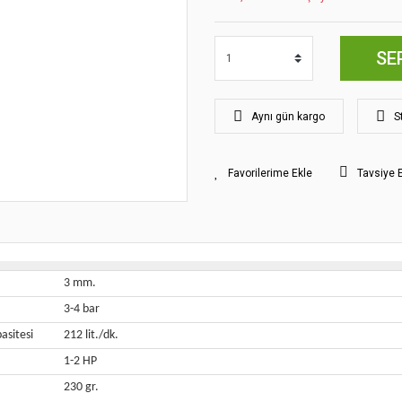
SE
Aynı gün kargo
S
Tavsiye 
3 mm.
3-4 bar
asitesi
212 lit./dk.
1-2 HP
230 gr.