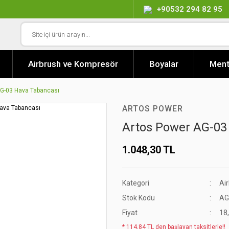
+90532 294 82 95
Airbrush ve Kompresör
Boyalar
Ment
AG-03 Hava Tabancası
ARTOS POWER
Artos Power AG-03
1.048,30 TL
Kategori
Ai
Stok Kodu
AG
Fiyat
18
* 114,84 TL den başlayan taksitlerle!!