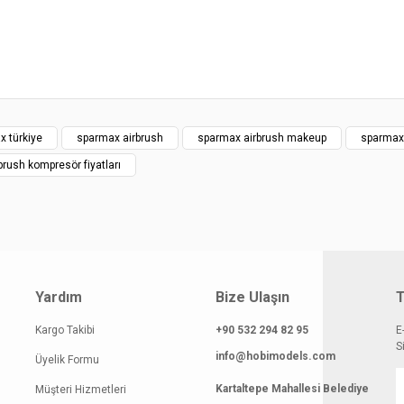
yat bilgisi, resim, ürün açıklamalarında ve diğer konularda yetersiz gördüğünüz n
rileriniz için teşekkür ederiz.
Bu ürüne ilk yoru
smi kalitesiz, bozuk veya görüntülenemiyor.
Yorum 
klamasında eksik bilgiler bulunuyor.
gilerinde hatalar bulunuyor.
x türkiye
sparmax airbrush
sparmax airbrush makeup
sparmax
atı diğer sitelerden daha pahalı.
brush kompresör fiyatları
 benzer farklı alternatifler olmalı.
Gönde
Yardım
Bize Ulaşın
T
Kargo Takibi
+90 532 294 82 95
E
S
info@hobimodels.com
Üyelik Formu
Kartaltepe Mahallesi Belediye
Müşteri Hizmetleri