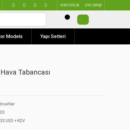
YENİ ÜYELİK
ÜYE GİRİŞİ
or Models
Yapı Setleri
 Hava Tabancası
rbrushlar
03
,33 USD + KDV