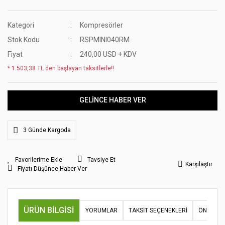
Kategori
Kompresörler
Stok Kodu
RSPMINI040RM
Fiyat
240,00 USD + KDV
* 1.503,38 TL den başlayan taksitlerle!!
GELİNCE HABER VER
3 Günde Kargoda
Tavsiye Et
Karşılaştır
Fiyatı Düşünce Haber Ver
ÜRÜN BILGISI
YORUMLAR
TAKSIT SEÇENEKLERI
ÖNERILER