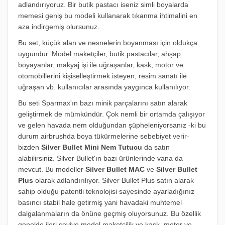
adlandırıyoruz.
Bir butik pastacı iseniz simli boyalarda
memesi geniş bu modeli kullanarak tıkanma ihtimalini en
aza indirgemiş olursunuz.
Bu set, küçük alan ve nesnelerin boyanması için oldukça
uygundur. Model maketçiler, butik pastacılar, ahşap
boyayanlar, makyaj işi ile uğraşanlar, kask, motor ve
otomobillerini kişiselleştirmek isteyen, resim sanatı ile
uğraşan vb. kullanıcılar arasında yaygınca kullanılıyor.
Bu seti Sparmax'ın bazı minik parçalarını satın alarak
geliştirmek de mümkündür. Çok nemli bir ortamda çalışıyor
ve gelen havada nem olduğundan şüpheleniyorsanız -ki bu
durum airbrushda boya tükürmelerine sebebiyet verir-
bizden
Silver Bullet Mini Nem Tutucu
da satın
alabilirsiniz. Silver Bullet'ın bazı ürünlerinde vana da
mevcut. Bu modeller
Silver Bullet MAC
ve
Silver Bullet
Plus
olarak adlandırılıyor. Silver Bullet Plus satın alarak
sahip olduğu patentli teknolojisi sayesinde ayarladığınız
basıncı stabil hale getirmiş yani havadaki muhtemel
dalgalanmaların da önüne geçmiş oluyorsunuz.
Bu özellik
genelde ileri seviye model maketçilik ve kask, motor ve