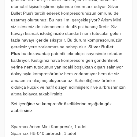
otomobil kişiselleştirme işlerinde önem arz ediyor.
Silver
Bullet Plus'ı tercih ederek kompresörünüzün ömrünü de
uzatmış olursunuz. Bu nasıl mı gerçekleşiyor? Arism Mini
siz isteseniz de istemeseniz de 45 psi basınç üretir. Siz
havayı kısmak istediğinizde standart nem tutucular gelen
fazla havayı içeride sıkıştırır. Bu durum kompresörünüzün
gereksiz yere zorlanmasına sebep olur.
Silver Bullet
Plus
bu dezavantajı patentli teknolojisi sayesinde ortadan
kaldırıyor. Kıstığınız hava kompresöre geri gönderilmek
yerine nem tutucunun yanındaki boşluktan dışarı salınıyor
dolayısıyla kompresörünüz hem zorlanmıyor hem de siz
amacınıza ulaşmış oluyorsunuz.
Bahsettiğimiz ürünler
oldukça küçük ve hafif dizayn edilmişlerdir ve airbrushınızın
altına kolayca takabilirsiniz.
Set içeriğine ve kompresör özelliklerine aşağıda göz
atabilirsiniz:
Sparmax Arism Mini Kompresör, 1 adet
Sparmax HB-040 airbrush, 1 adet