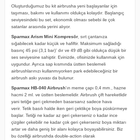
Oluşturduğumuz bu kit airbrusha yeni başlayanlar için
taşıması, bakımı ve kullanımı oldukça kolaydır. Başlangıç
seviyesindeki bu set, ekonomik olması sebebi ile çok
satanlar arasında yerini alıyor.
Sparmax Arism Mini Kompresör
, sırt çantanıza
sığabilecek kadar küçük ve hafiftir. Maksimum sağladığı
basınç 45 psi (3,1 bar)' dır ve 49 dB gibi oldukça düşük bir
ses seviyesine sahiptir. Evinizde, ofisinizde kullanmak için
uygundur. Ayrıca sap kısmında üstten beslemeli
airbrushlarınızı kullanmıyorken park edebileceğiniz bir
airbrush askı yuvası da bulunur.
Sparmax HB-040 Airbrush
'ın meme çapı 0,4 mm., hazne
hacmi 2 ml. ve üstten beslemelidir. A
irbrush çift hareketlidir
yani tetiğe geri çekmeden basarsanız sadece hava
verir.
Tetik basılı halde iken geri çektikçe boya püskürmeye
başlar. Tetiği ne kadar az geri çekerseniz o kadar ince
çizgiler çekebilir ne kadar çok geri çekerseniz boya miktarı
artar ve daha geniş bir alanı kolayca boyayabilirsiniz. Biz
bu özelliği airbrushda double-action olarak