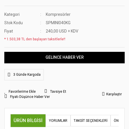
Kategori
Kompresörler
Stok Kodu
SPMINI040KG
Fiyat
240,00 USD + KDV
* 1.503,38 TL den başlayan taksitlerle!!
GELİNCE HABER VER
3 Günde Kargoda
Tavsiye Et
Karşılaştır
Fiyatı Düşünce Haber Ver
ÜRÜN BILGISI
YORUMLAR
TAKSIT SEÇENEKLERI
ÖNERILER