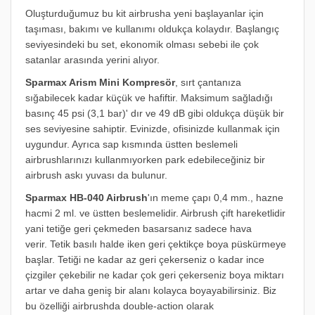
Oluşturduğumuz bu kit airbrusha yeni başlayanlar için
taşıması, bakımı ve kullanımı oldukça kolaydır. Başlangıç
seviyesindeki bu set, ekonomik olması sebebi ile çok
satanlar arasında yerini alıyor.
Sparmax Arism Mini Kompresör
, sırt çantanıza
sığabilecek kadar küçük ve hafiftir. Maksimum sağladığı
basınç 45 psi (3,1 bar)' dır ve 49 dB gibi oldukça düşük bir
ses seviyesine sahiptir. Evinizde, ofisinizde kullanmak için
uygundur. Ayrıca sap kısmında üstten beslemeli
airbrushlarınızı kullanmıyorken park edebileceğiniz bir
airbrush askı yuvası da bulunur.
Sparmax HB-040 Airbrush
'ın meme çapı 0,4 mm., hazne
hacmi 2 ml. ve üstten beslemelidir. A
irbrush çift hareketlidir
yani tetiğe geri çekmeden basarsanız sadece hava
verir.
Tetik basılı halde iken geri çektikçe boya püskürmeye
başlar. Tetiği ne kadar az geri çekerseniz o kadar ince
çizgiler çekebilir ne kadar çok geri çekerseniz boya miktarı
artar ve daha geniş bir alanı kolayca boyayabilirsiniz. Biz
bu özelliği airbrushda double-action olarak