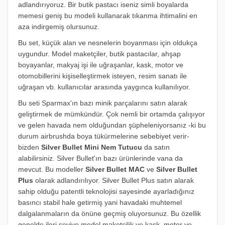
adlandırıyoruz.
Bir butik pastacı iseniz simli boyalarda
memesi geniş bu modeli kullanarak tıkanma ihtimalini en
aza indirgemiş olursunuz.
Bu set, küçük alan ve nesnelerin boyanması için oldukça
uygundur. Model maketçiler, butik pastacılar, ahşap
boyayanlar, makyaj işi ile uğraşanlar, kask, motor ve
otomobillerini kişiselleştirmek isteyen, resim sanatı ile
uğraşan vb. kullanıcılar arasında yaygınca kullanılıyor.
Bu seti Sparmax'ın bazı minik parçalarını satın alarak
geliştirmek de mümkündür. Çok nemli bir ortamda çalışıyor
ve gelen havada nem olduğundan şüpheleniyorsanız -ki bu
durum airbrushda boya tükürmelerine sebebiyet verir-
bizden
Silver Bullet Mini Nem Tutucu
da satın
alabilirsiniz. Silver Bullet'ın bazı ürünlerinde vana da
mevcut. Bu modeller
Silver Bullet MAC
ve
Silver Bullet
Plus
olarak adlandırılıyor. Silver Bullet Plus satın alarak
sahip olduğu patentli teknolojisi sayesinde ayarladığınız
basıncı stabil hale getirmiş yani havadaki muhtemel
dalgalanmaların da önüne geçmiş oluyorsunuz.
Bu özellik
genelde ileri seviye model maketçilik ve kask, motor ve