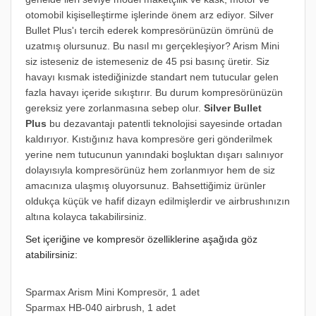
otomobil kişiselleştirme işlerinde önem arz ediyor.
Silver
Bullet Plus'ı tercih ederek kompresörünüzün ömrünü de
uzatmış olursunuz. Bu nasıl mı gerçekleşiyor? Arism Mini
siz isteseniz de istemeseniz de 45 psi basınç üretir. Siz
havayı kısmak istediğinizde standart nem tutucular gelen
fazla havayı içeride sıkıştırır. Bu durum kompresörünüzün
gereksiz yere zorlanmasına sebep olur.
Silver Bullet
Plus
bu dezavantajı patentli teknolojisi sayesinde ortadan
kaldırıyor. Kıstığınız hava kompresöre geri gönderilmek
yerine nem tutucunun yanındaki boşluktan dışarı salınıyor
dolayısıyla kompresörünüz hem zorlanmıyor hem de siz
amacınıza ulaşmış oluyorsunuz.
Bahsettiğimiz ürünler
oldukça küçük ve hafif dizayn edilmişlerdir ve airbrushınızın
altına kolayca takabilirsiniz.
Set içeriğine ve kompresör özelliklerine aşağıda göz
atabilirsiniz:
Sparmax Arism Mini Kompresör, 1 adet
Sparmax HB-040 airbrush, 1 adet