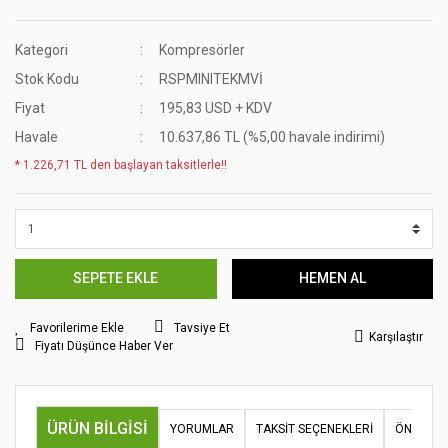
Kategori
Kompresörler
Stok Kodu
RSPMINITEKMVİ
Fiyat
195,83 USD + KDV
Havale
10.637,86 TL (%5,00 havale indirimi)
* 1.226,71 TL den başlayan taksitlerle!!
SEPETE EKLE
HEMEN AL
Tavsiye Et
Karşılaştır
Fiyatı Düşünce Haber Ver
ÜRÜN BILGISI
YORUMLAR
TAKSIT SEÇENEKLERI
ÖNERILER