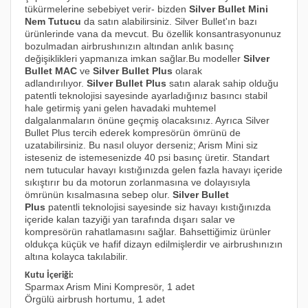
tükürmelerine sebebiyet verir- bizden
Silver Bullet Mini
Nem Tutucu
da satın alabilirsiniz. Silver Bullet'ın bazı
ürünlerinde vana da mevcut. Bu özellik konsantrasyonunuz
bozulmadan airbrushınızın altından anlık basınç
değişiklikleri yapmanıza imkan sağlar.Bu modeller
Silver
Bullet MAC
ve
Silver Bullet Plus
olarak
adlandırılıyor.
Silver Bullet Plus
satın alarak sahip olduğu
patentli teknolojisi sayesinde ayarladığınız basıncı stabil
hale getirmiş yani gelen havadaki muhtemel
dalgalanmaların önüne geçmiş olacaksınız. Ayrıca Silver
Bullet Plus tercih ederek kompresörün ömrünü de
uzatabilirsiniz. Bu nasıl oluyor derseniz; Arism Mini siz
isteseniz de istemesenizde 40 psi basınç üretir. Standart
nem tutucular havayı kıstığınızda gelen fazla havayı içeride
sıkıştırır bu da motorun zorlanmasına ve dolayısıyla
ömrünün kısalmasına sebep olur.
Silver Bullet
Plus
patentli teknolojisi sayesinde siz havayı kıstığınızda
içeride kalan tazyiği yan tarafında dışarı salar ve
kompresörün rahatlamasını sağlar.
Bahsettiğimiz ürünler
oldukça küçük ve hafif dizayn edilmişlerdir ve airbrushınızın
altına kolayca takılabilir.
Kutu İçeriği:
Sparmax Arism Mini Kompresör, 1 adet
Örgülü airbrush hortumu, 1 adet