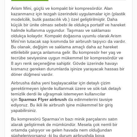
Arism Mini, güçlü ve kompakt bir kompresördür. Alan
kazanmanız için tezgah üzerindeki uygulamalar için (plastik
modelcilik, butik pastacılık vb.) özel geliştirilmiştir. Daha
küçük bir ünite olması sebebi ile oldukça portatif ve hareket
halinde kullanıma uygundur. Taşıması ve saklaması
oldukça kolaydır. Kompakt doğasına uyumlu olarak Arism
Mini'nin tutacak sap kısmında bir airbrush taşıyıcı da vardır.
Bu olanak, değişim ve saklama amaçlı daha az hareket
ettirilebilir parça anlamına gelir. Bu kompresör her yaş ve
tecrübe seviyesine uygun mükemmel bir kompresördür ve
8 ayrı renk seçeneğine sahiptir. Gövde üzerinde havayı
kısmanız gereken durumlarda işinize yarayacak hassas bir
döner düğmesi vardır.
Airbrusha daha yeni başlayacaklar için detaylı çizim
gerektirmeyen işlerde kullanmak üzere ve sök-tak detaylı
temizlik derdi ile uğraşmak istemeyen kullanıcılar
için
Sparmax Flyer airbrush
da edinmelerini tavsiye
ediyoruz. Bu ikili ile airbrush işine mükemmel bir giriş
yapabilirsiniz.
Bu kompresörü Sparmax'ın bazı minik parçalarını satın
alarak geliştirmek de mümkündür. Mesela çok nemli bir
ortamda çalışıyor ve gelen havada nem olduğundan
şüpheleniyorsanız -ki bu durum airbrushda boya