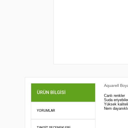
Aquarell Boy
ÜRÜN BILGISI
Canlı renkler
Suda eriyebile
Yüksek kalitel
Nem dayanıklıl
YORUMLAR
Bu ürünün fi
iletebilirsini
Görüş ve öne
TAKSIT SEÇENEKLERI