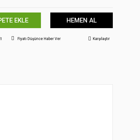
PETE EKLE
HEMEN AL
Et
Fiyatı Düşünce Haber Ver
Karşılaştır
 noktaları öneri formunu kullanarak tarafımıza