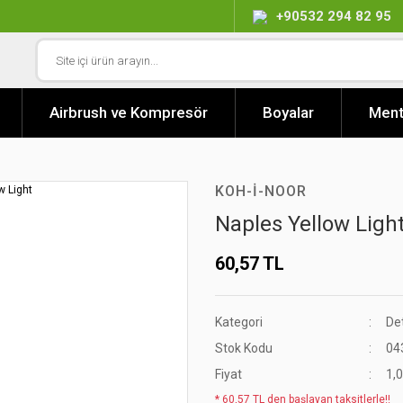
+90532 294 82 95
Airbrush ve Kompresör
Boyalar
Ment
KOH-I-NOOR
Naples Yellow Ligh
60,57 TL
Kategori
De
Stok Kodu
04
Fiyat
1,
* 60,57 TL den başlayan taksitlerle!!