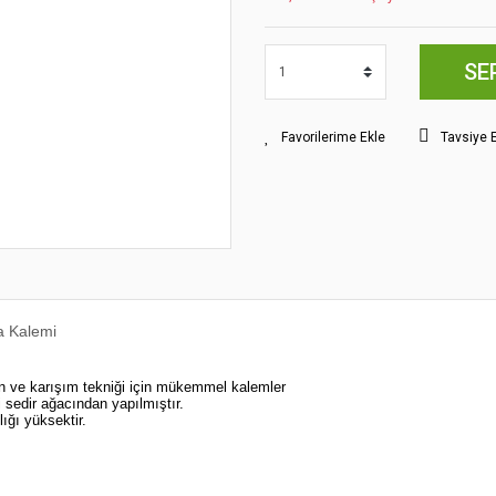
SE
Tavsiye 
a Kalemi
n ve karışım tekniği için mükemmel kalemler
i sedir ağacından yapılmıştır.
ığı yüksektir.
yat bilgisi, resim, ürün açıklamalarında ve diğer konularda yetersiz gördüğünüz
z.
Bu ürüne ilk yorumu siz yapın!
rileriniz için teşekkür ederiz.