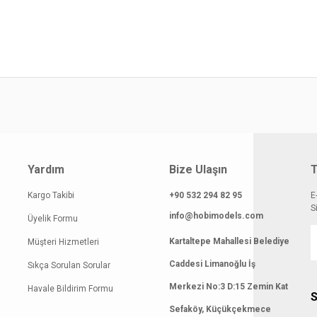
smi kalitesiz, bozuk veya görüntülenemiyor.
Yorum Yaz
klamasında eksik bilgiler bulunuyor.
gilerinde hatalar bulunuyor.
atı diğer sitelerden daha pahalı.
 benzer farklı alternatifler olmalı.
Yardım
Bize Ulaşın
T
Kargo Takibi
+90 532 294 82 95
E
Gönder
S
info@hobimodels.com
Üyelik Formu
Kartaltepe Mahallesi Belediye
Müşteri Hizmetleri
Caddesi Limanoğlu İş
Sıkça Sorulan Sorular
Merkezi No:3 D:15 Zemin Kat
Havale Bildirim Formu
S
Sefaköy, Küçükçekmece