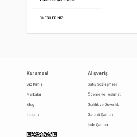
Ürün re
ÖNERILERINIZ
Ürün açı
Ürün bil
Ürün fiy
Bu ürüne
Kurumsal
Alışveriş
Biz Kimiz
Satış Sözleşmesi
Markalar
Ödeme ve Teslimat
Blog
Gizlilik ve Güvenlik
İletişim
Garanti Şartları
İade Şartları