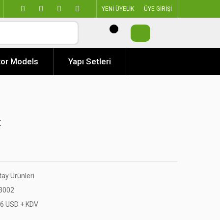
YENİ ÜYELİK
ÜYE GİRİŞİ
or Models
Yapı Setleri
t
tay Ürünleri
3002
06 USD + KDV