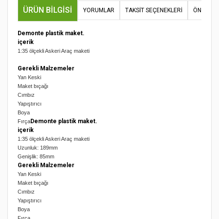
ÜRÜN BILGISI
YORUMLAR
TAKSIT SEÇENEKLERI
ÖNERILER
Demonte plastik maket.
içerik
1:35 ölçekli Askeri Araç maketi
Gerekli Malzemeler
Yan Keski
Maket bıçağı
Cımbız
Yapıştırıcı
Boya
Demonte plastik maket.
Fırça
içerik
1:35 ölçekli Askeri Araç maketi
Uzunluk: 189mm
Genişlik: 85mm
Gerekli Malzemeler
Yan Keski
Maket bıçağı
Cımbız
Yapıştırıcı
Boya
Fırça