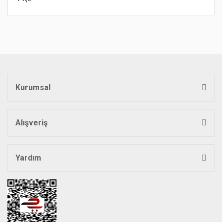
Bu ürünün fiyat bilgisi, resim, ürün açıklamalarında ve diğer
konularda yetersiz gördüğünüz noktaları öneri formunu
Bu ürüne ilk yorumu siz yapın!
kullanarak tarafımıza iletebilirsiniz.
Görüş ve önerileriniz için teşekkür ederiz.
Yorum Yaz
Ürün resmi kalitesiz, bozuk veya görüntülenemiyor.
Ürün açıklamasında eksik bilgiler bulunuyor.
Kurumsal
Ürün bilgilerinde hatalar bulunuyor.
Ürün fiyatı diğer sitelerden daha pahalı.
Bu ürüne benzer farklı alternatifler olmalı.
Alışveriş
Yardım
Gönder