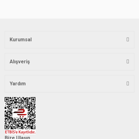
kullanarak tarafımıza iletebilirsiniz.
Görüş ve önerileriniz için teşekkür ederiz.
Yorum Yaz
Ürün resmi kalitesiz, bozuk veya görüntülenemiyor.
Ürün açıklamasında eksik bilgiler bulunuyor.
Kurumsal
Ürün bilgilerinde hatalar bulunuyor.
Ürün fiyatı diğer sitelerden daha pahalı.
Bu ürüne benzer farklı alternatifler olmalı.
Alışveriş
Yardım
Gönder
Bize Ulaşın