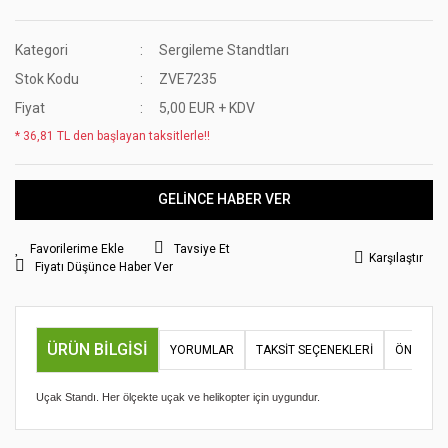
Kategori
Sergileme Standtları
Stok Kodu
ZVE7235
Fiyat
5,00 EUR + KDV
* 36,81 TL den başlayan taksitlerle!!
GELİNCE HABER VER
Tavsiye Et
Karşılaştır
Fiyatı Düşünce Haber Ver
ÜRÜN BILGISI
YORUMLAR
TAKSIT SEÇENEKLERI
ÖNERILER
Uçak Standı. Her ölçekte uçak ve helikopter için uygundur.
Bu ürünün fiyat bilgisi, resim, ürün açıklamalarında ve diğer
konularda yetersiz gördüğünüz noktaları öneri formunu
Bu ürüne ilk yorumu siz yapın!