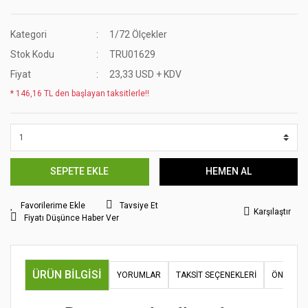
Kategori
1/72 Ölçekler
Stok Kodu
TRU01629
Fiyat
23,33 USD + KDV
* 146,16 TL den başlayan taksitlerle!!
SEPETE EKLE
HEMEN AL
Tavsiye Et
Karşılaştır
Fiyatı Düşünce Haber Ver
ÜRÜN BILGISI
YORUMLAR
TAKSIT SEÇENEKLERI
ÖNERILER