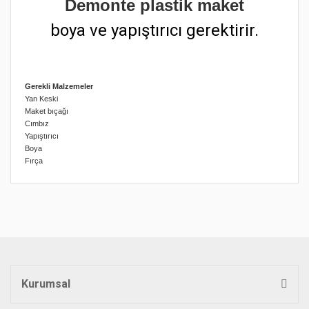
Demonte plastik maket
boya ve yapıştırıcı gerektirir.
Gerekli Malzemeler
Yan Keski
Maket bıçağı
Cımbız
Yapıştırıcı
Boya
Fırça
Bu ürünün fiyat bilgisi, resim, ürün açıklamalarında ve diğer
konularda yetersiz gördüğünüz noktaları öneri formunu
Bu ürüne ilk yorumu siz yapın!
kullanarak tarafımıza iletebilirsiniz.
Görüş ve önerileriniz için teşekkür ederiz.
Yorum Yaz
Ürün resmi kalitesiz, bozuk veya görüntülenemiyor.
Ürün açıklamasında eksik bilgiler bulunuyor.
Kurumsal
Ürün bilgilerinde hatalar bulunuyor.
Ürün fiyatı diğer sitelerden daha pahalı.