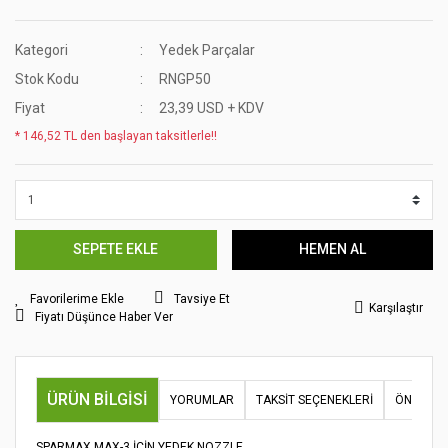
Kategori
Yedek Parçalar
Stok Kodu
RNGP50
Fiyat
23,39 USD + KDV
* 146,52 TL den başlayan taksitlerle!!
SEPETE EKLE
HEMEN AL
Tavsiye Et
Karşılaştır
Fiyatı Düşünce Haber Ver
ÜRÜN BILGISI
YORUMLAR
TAKSIT SEÇENEKLERI
ÖNERILER
SPARMAX MAX-3 İÇİN YEDEK NOZZLE