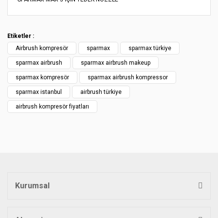
Bu ürünün fiyat bilgisi, resim, ürün açıklamalarında ve diğer
konularda yetersiz gördüğünüz noktaları öneri formunu
Bu ürüne ilk yorumu siz yapın!
kullanarak tarafımıza iletebilirsiniz.
Etiketler :
Görüş ve önerileriniz için teşekkür ederiz.
Airbrush kompresör
sparmax
sparmax türkiye
Yorum Yaz
Ürün resmi kalitesiz, bozuk veya görüntülenemiyor.
sparmax airbrush
sparmax airbrush makeup
Ürün açıklamasında eksik bilgiler bulunuyor.
sparmax kompresör
sparmax airbrush kompressor
Ürün bilgilerinde hatalar bulunuyor.
sparmax istanbul
airbrush türkiye
Ürün fiyatı diğer sitelerden daha pahalı.
airbrush kompresör fiyatları
Bu ürüne benzer farklı alternatifler olmalı.
Gönder
Kurumsal