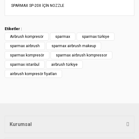
SPARMAX SP-20X İÇİN NOZZLE
Bu ürünün fiyat bilgisi, resim, ürün açıklamalarında ve diğer
konularda yetersiz gördüğünüz noktaları öneri formunu
Bu ürüne ilk yorumu siz yapın!
kullanarak tarafımıza iletebilirsiniz.
Etiketler :
Görüş ve önerileriniz için teşekkür ederiz.
Airbrush kompresör
sparmax
sparmax türkiye
Yorum Yaz
Ürün resmi kalitesiz, bozuk veya görüntülenemiyor.
sparmax airbrush
sparmax airbrush makeup
Ürün açıklamasında eksik bilgiler bulunuyor.
sparmax kompresör
sparmax airbrush kompressor
Ürün bilgilerinde hatalar bulunuyor.
sparmax istanbul
airbrush türkiye
Ürün fiyatı diğer sitelerden daha pahalı.
airbrush kompresör fiyatları
Bu ürüne benzer farklı alternatifler olmalı.
Gönder
Kurumsal