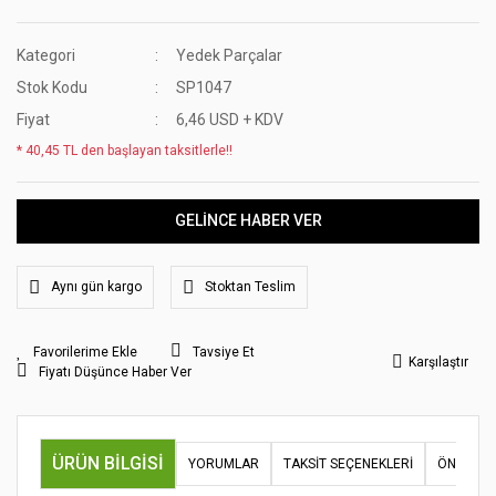
Kategori
Yedek Parçalar
Stok Kodu
SP1047
Fiyat
6,46 USD + KDV
* 40,45 TL den başlayan taksitlerle!!
GELİNCE HABER VER
Aynı gün kargo
Stoktan Teslim
Tavsiye Et
Karşılaştır
Fiyatı Düşünce Haber Ver
ÜRÜN BILGISI
YORUMLAR
TAKSIT SEÇENEKLERI
ÖNERILER