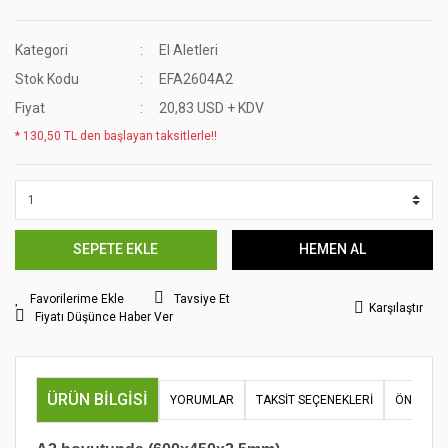
Kategori
El Aletleri
Stok Kodu
EFA2604A2
Fiyat
20,83 USD + KDV
* 130,50 TL den başlayan taksitlerle!!
SEPETE EKLE
HEMEN AL
Tavsiye Et
Karşılaştır
Fiyatı Düşünce Haber Ver
ÜRÜN BILGISI
YORUMLAR
TAKSIT SEÇENEKLERI
ÖNERILER