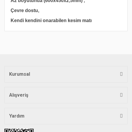
A2 boyutunda (600x450x2,5mm) ,
Çevre dostu,
Kendi kendini onarabilen kesim matı
Bu ürünün fiyat bilgisi, resim, ürün açıklamalarında ve diğer
konularda yetersiz gördüğünüz noktaları öneri formunu
Bu ürüne ilk yorumu siz yapın!
kullanarak tarafımıza iletebilirsiniz.
Görüş ve önerileriniz için teşekkür ederiz.
Yorum Yaz
Ürün resmi kalitesiz, bozuk veya görüntülenemiyor.
Ürün açıklamasında eksik bilgiler bulunuyor.
Kurumsal
Ürün bilgilerinde hatalar bulunuyor.
Ürün fiyatı diğer sitelerden daha pahalı.
Bu ürüne benzer farklı alternatifler olmalı.
Alışveriş
Yardım
Gönder