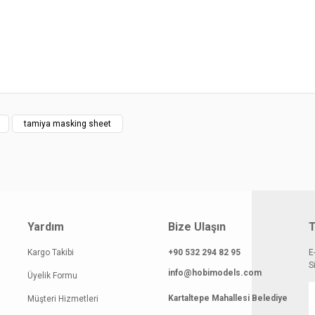
m
smi kalitesiz, bozuk veya görüntülenemiyor.
rılı
klamasında eksik bilgiler bulunuyor.
un | 17/04/2024
gilerinde hatalar bulunuyor.
atı diğer sitelerden daha pahalı.
z
 benzer farklı alternatifler olmalı.
tamiya masking sheet
Gönder
Yardım
Bize Ulaşın
T
Kargo Takibi
+90 532 294 82 95
E
S
info@hobimodels.com
Üyelik Formu
Kartaltepe Mahallesi Belediye
Müşteri Hizmetleri