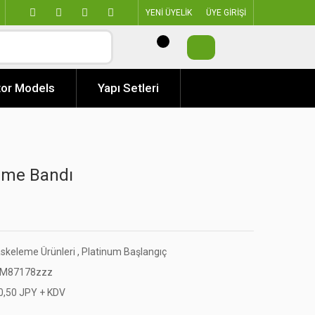
YENİ ÜYELİK
ÜYE GİRİŞİ
or Models
Yapı Setleri
eme Bandı
skeleme Ürünleri
,
Platinum Başlangıç
M87178zzz
0,50 JPY + KDV