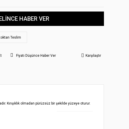
ELİNCE HABER VER
toktan Teslim
Et
Fiyatı Düşünce Haber Ver
Karşılaştır
ır. Kırışıklık olmadan pürüzsüz bir şekilde yüzeye oturur.
 noktaları öneri formunu kullanarak tarafımıza