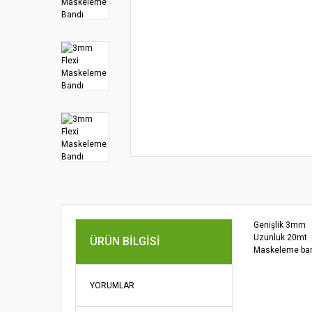
Genişlik 3mm
Uzunluk 20mt
ÜRÜN BILGISI
Maskeleme bandı
Bu ürünün fi
YORUMLAR
iletebilirsini
Görüş ve öne