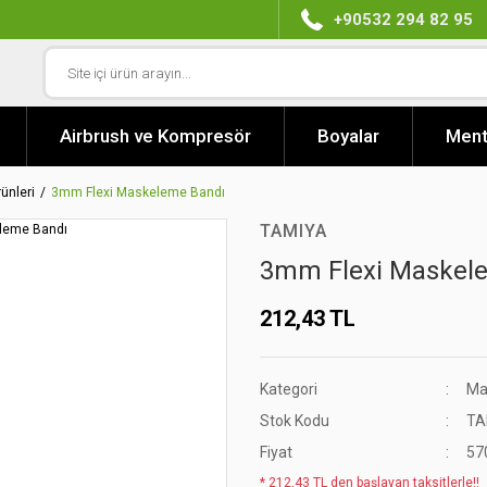
+90532 294 82 95
Airbrush ve Kompresör
Boyalar
Ment
ünleri
3mm Flexi Maskeleme Bandı
TAMIYA
3mm Flexi Maskel
212,43 TL
Kategori
Ma
Stok Kodu
TA
Fiyat
57
* 212,43 TL den başlayan taksitlerle!!