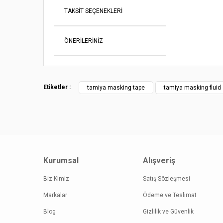
Beğendi
TAKSIT SEÇENEKLERI
Ürün re
Oldukça başa
Ürün açı
ÖNERILERINIZ
Sargun Gokt
Ürün bil
Ürün fiy
Yorum Ya
Bu ürüne
Etiketler :
tamiya masking tape
tamiya masking fluid
Kurumsal
Alışveriş
Biz Kimiz
Satış Sözleşmesi
Markalar
Ödeme ve Teslimat
Blog
Gizlilik ve Güvenlik