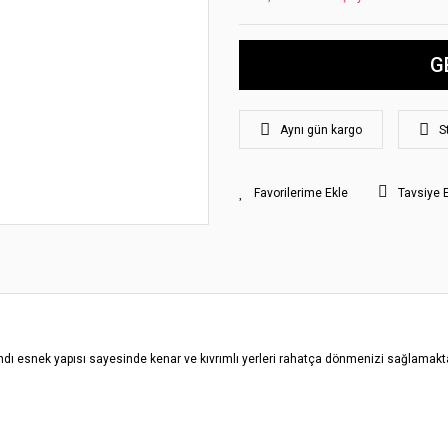
G
Aynı gün kargo
S
Tavsiye 
 esnek yapısı sayesinde kenar ve kıvrımlı yerleri rahatça dönmenizi sağlamaktad
yat bilgisi, resim, ürün açıklamalarında ve diğer konularda yetersiz gördüğünüz
z.
rileriniz için teşekkür ederiz.