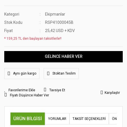
Kategori
Ekipmanlar
Stok Kodu
RSP41000045B
Fiyat
25,42 USD + KDV
* 159,25 TL den başlayan taksitlerle!!
GELİNCE HABER VER
Aynı gün kargo
Stoktan Teslim
Tavsiye Et
Karşılaştır
Fiyatı Düşünce Haber Ver
ÜRÜN BILGISI
YORUMLAR
TAKSIT SEÇENEKLERI
ÖNERILER