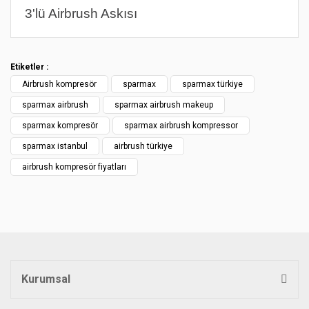
3'lü Airbrush Askısı
Bu ürünün fiyat bilgisi, resim, ürün açıklamalarında ve diğer
konularda yetersiz gördüğünüz noktaları öneri formunu
Bu ürüne ilk yorumu siz yapın!
kullanarak tarafımıza iletebilirsiniz.
Etiketler :
Görüş ve önerileriniz için teşekkür ederiz.
Airbrush kompresör
sparmax
sparmax türkiye
Yorum Yaz
Ürün resmi kalitesiz, bozuk veya görüntülenemiyor.
sparmax airbrush
sparmax airbrush makeup
Ürün açıklamasında eksik bilgiler bulunuyor.
sparmax kompresör
sparmax airbrush kompressor
Ürün bilgilerinde hatalar bulunuyor.
sparmax istanbul
airbrush türkiye
Ürün fiyatı diğer sitelerden daha pahalı.
airbrush kompresör fiyatları
Bu ürüne benzer farklı alternatifler olmalı.
Gönder
Kurumsal