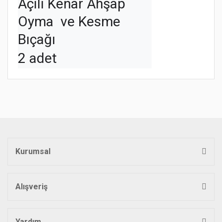
Açılı Kenar Ahşap 
Oyma  ve Kesme 
Bıçağı 
2 adet
Bu ürünün fiyat bilgisi, resim, ürün açıklamalarında ve diğer
konularda yetersiz gördüğünüz noktaları öneri formunu
Bu ürüne ilk yorumu siz yapın!
kullanarak tarafımıza iletebilirsiniz.
Görüş ve önerileriniz için teşekkür ederiz.
Yorum Yaz
Ürün resmi kalitesiz, bozuk veya görüntülenemiyor.
Ürün açıklamasında eksik bilgiler bulunuyor.
Kurumsal
Ürün bilgilerinde hatalar bulunuyor.
Ürün fiyatı diğer sitelerden daha pahalı.
Bu ürüne benzer farklı alternatifler olmalı.
Alışveriş
Yardım