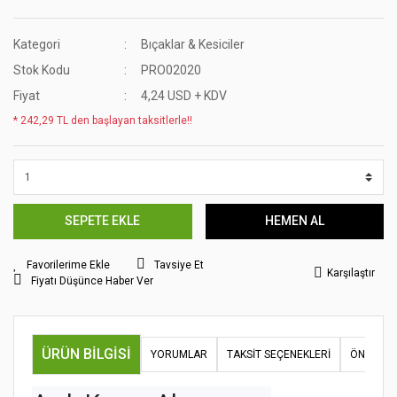
Kategori
Bıçaklar & Kesiciler
Stok Kodu
PRO02020
Fiyat
4,24 USD + KDV
* 242,29 TL den başlayan taksitlerle!!
SEPETE EKLE
HEMEN AL
Tavsiye Et
Karşılaştır
Fiyatı Düşünce Haber Ver
ÜRÜN BILGISI
YORUMLAR
TAKSIT SEÇENEKLERI
ÖNERILER