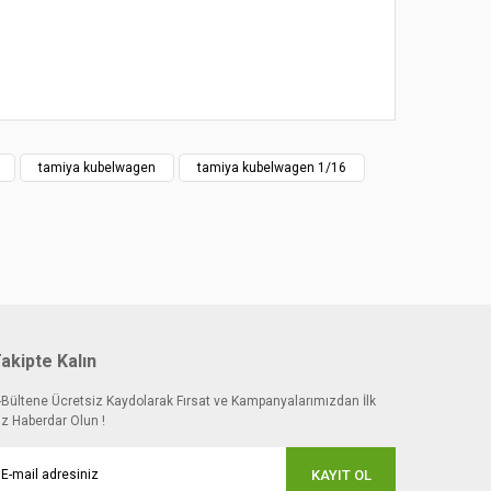
 noktaları öneri formunu kullanarak tarafımıza
tamiya kubelwagen
tamiya kubelwagen 1/16
akipte Kalın
-Bültene Ücretsiz Kaydolarak Fırsat ve Kampanyalarımızdan İlk
iz Haberdar Olun !
KAYIT OL