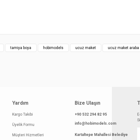
yat bilgisi, resim, ürün açıklamalarında ve diğer konularda yetersiz gördüğünüz
z.
Bu ürüne ilk yorumu siz yapın!
rileriniz için teşekkür ederiz.
smi kalitesiz, bozuk veya görüntülenemiyor.
Yorum Yaz
klamasında eksik bilgiler bulunuyor.
tamiya boya
hobimodels
ucuz maket
ucuz maket araba
gilerinde hatalar bulunuyor.
atı diğer sitelerden daha pahalı.
 benzer farklı alternatifler olmalı.
Yardım
Bize Ulaşın
T
Kargo Takibi
+90 532 294 82 95
E
Gönder
S
info@hobimodels.com
Üyelik Formu
Kartaltepe Mahallesi Belediye
Müşteri Hizmetleri