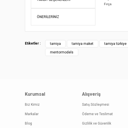
Fırça
Bu ürünün fi
iletebilirsini
ÖNERILERINIZ
Görüş ve öne
Ürün re
Ürün açı
Etiketler :
tamiya
tamiya maket
tamiya türkiye
Ürün bil
mentormodels
Ürün fiy
Bu ürüne
Kurumsal
Alışveriş
Biz Kimiz
Satış Sözleşmesi
Markalar
Ödeme ve Teslimat
Blog
Gizlilik ve Güvenlik