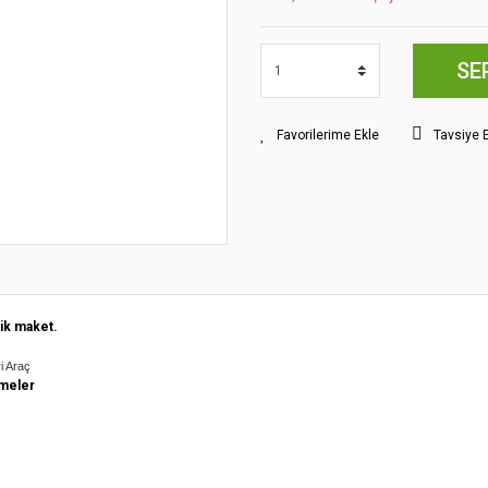
SE
Tavsiye 
ik maket.
ri Araç
meler