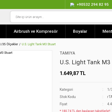
+90532 294 82 95
Airbrush ve Kompresör
Boyalar
Ment
1/35 Ölçekler
U.S. Light Tank M3 Stuart
TAMIYA
U.S. Light Tank M3 
1.649,87 TL
Kategori
1/
Stok Kodu
rT
Fiyat
4.
* 180,74 TL den başlayan taksitlerle!!