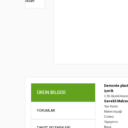
Demonte plast
içerik
ÜRÜN BILGISI
1:35 ölçekli Aske
Gerekli Malze
Yan Keski
YORUMLAR
Maket bıçağı
Cımbız
Yapıştırıcı
Boya
TAKSIT SEÇENEKLERI