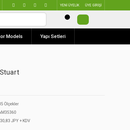
YENİ ÜYELİK
ÜYE GİRİŞİ
or Models
Yapı Setleri
Stuart
35 Ölçekler
AM35360
430,83 JPY + KDV