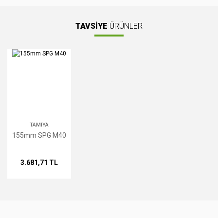
kullanarak tarafımıza iletebilirsiniz.
Görüş ve önerileriniz için teşekkür ederiz.
TAVSİYE
ÜRÜNLER
Yorum Yaz
Ürün resmi kalitesiz, bozuk veya görüntülenemiyor.
Ürün açıklamasında eksik bilgiler bulunuyor.
Ürün bilgilerinde hatalar bulunuyor.
Ürün fiyatı diğer sitelerden daha pahalı.
Bu ürüne benzer farklı alternatifler olmalı.
TAMIYA
155mm SPG M40
Gönder
3.681,71 TL