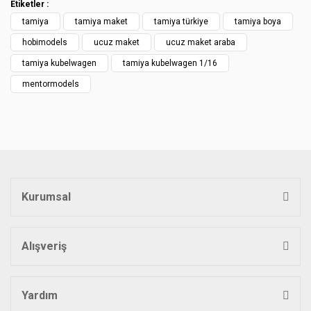
Etiketler :
tamiya
tamiya maket
tamiya türkiye
tamiya boya
hobimodels
ucuz maket
ucuz maket araba
tamiya kubelwagen
tamiya kubelwagen 1/16
mentormodels
Kurumsal
Alışveriş
Yardım