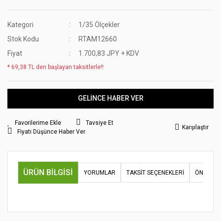
Kategori
1/35 Ölçekler
Stok Kodu
RTAM12660
Fiyat
1.700,83 JPY + KDV
* 69,38 TL den başlayan taksitlerle!!
GELİNCE HABER VER
Tavsiye Et
Karşılaştır
Fiyatı Düşünce Haber Ver
ÜRÜN BILGISI
YORUMLAR
TAKSIT SEÇENEKLERI
ÖNERILER
Bu ürünün fiyat bilgisi, resim, ürün açıklamalarında ve diğer
konularda yetersiz gördüğünüz noktaları öneri formunu
Bu ürüne ilk yorumu siz yapın!