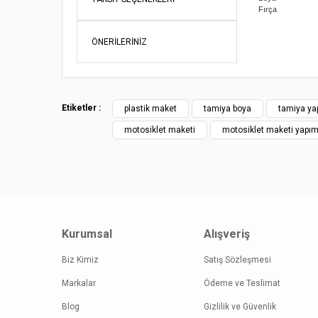
Fırça
Bu ürünün fi
iletebilirsini
ÖNERILERINIZ
Görüş ve öne
Ürün re
Ürün açı
Etiketler :
plastik maket
tamiya boya
tamiya yap
Ürün bil
motosiklet maketi
motosiklet maketi yapım
Ürün fiy
Bu ürüne
Kurumsal
Alışveriş
Biz Kimiz
Satış Sözleşmesi
Markalar
Ödeme ve Teslimat
Blog
Gizlilik ve Güvenlik