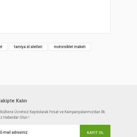
 noktaları öneri formunu kullanarak tarafımıza
et
tamiya el aletleri
motorsiklet maketi
akipte Kalın
-Bültene Ücretsiz Kaydolarak Fırsat ve Kampanyalarımızdan İlk
iz Haberdar Olun !
KAYIT OL