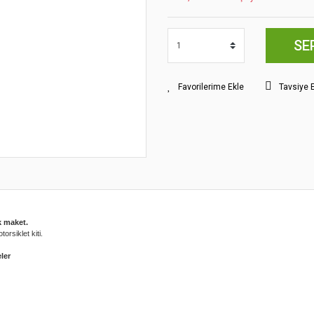
SE
Tavsiye 
k maket.
orsiklet kiti.
ler