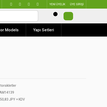
YENİ ÜYELİK
ÜYE GİRİŞİ
or Models
Yapı Setleri
orsikletler
AM14139
150,83 JPY + KDV