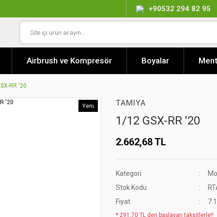
+90532 294 82 95
Airbrush ve Kompresör
Boyalar
Ment
GSX-RR '20
TAMIYA
Yeni
1/12 GSX-RR '20
2.662,68 TL
Kategori
Mot
Stok Kodu
RT
Fiyat
7.
* 291,70 TL den başlayan taksitlerle!!