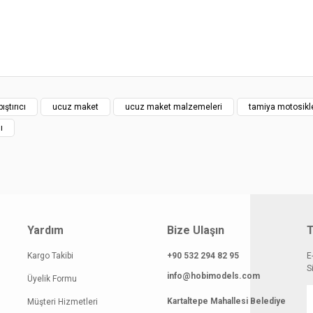
yat bilgisi, resim, ürün açıklamalarında ve diğer konularda yetersiz gördüğünüz
z.
Bu ürüne ilk yorumu siz yapın!
rileriniz için teşekkür ederiz.
smi kalitesiz, bozuk veya görüntülenemiyor.
Yorum Yaz
klamasında eksik bilgiler bulunuyor.
ıştırıcı
ucuz maket
ucuz maket malzemeleri
tamiya motosikl
gilerinde hatalar bulunuyor.
ı
atı diğer sitelerden daha pahalı.
 benzer farklı alternatifler olmalı.
Yardım
Bize Ulaşın
T
Gönder
Kargo Takibi
+90 532 294 82 95
E
S
info@hobimodels.com
Üyelik Formu
Kartaltepe Mahallesi Belediye
Müşteri Hizmetleri