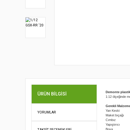
Demonte plasti
ÜRÜN BILGISI
1:12 ölçeğinde mot
Gerekli Malzeme
Yan Keski
YORUMLAR
Maket bıçağı
Cımbız
Yapıştırıcı
Boya
TAKSIT SEÇENEKLERI